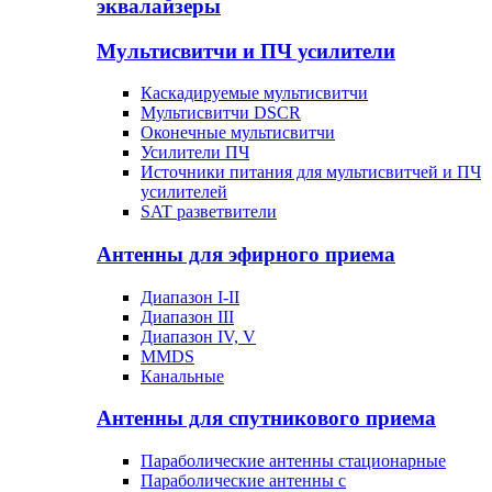
эквалайзеры
Мультисвитчи и ПЧ усилители
Каскадируемые мультисвитчи
Мультисвитчи DSCR
Оконечные мультисвитчи
Усилители ПЧ
Источники питания для мультисвитчей и ПЧ
усилителей
SAT разветвители
Антенны для эфирного приема
Диапазон I-II
Диапазон III
Диапазон IV, V
MMDS
Канальные
Антенны для спутникового приема
Параболические антенны стационарные
Параболические антенны с