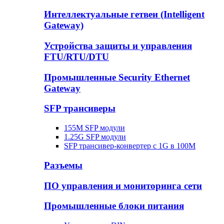
Интеллектуальные гетвеи (Intelligent
Gateway)
Устройства защиты и управления
FTU/RTU/DTU
Промышленные Security Ethernet
Gateway
SFP трансиверы
155M SFP модули
1.25G SFP модули
SFP трансивер-конвертер с 1G в 100М
Разъемы
ПО управления и мониторинга сети
Промышленные блоки питания