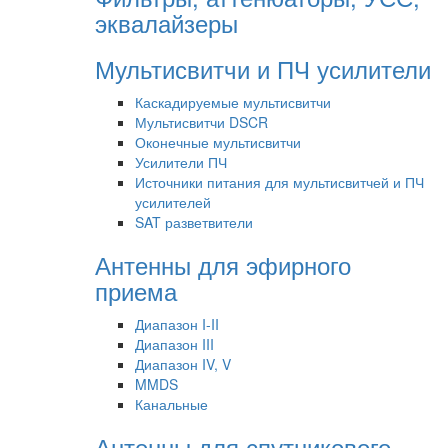
эквалайзеры
Мультисвитчи и ПЧ усилители
Каскадируемые мультисвитчи
Мультисвитчи DSCR
Оконечные мультисвитчи
Усилители ПЧ
Источники питания для мультисвитчей и ПЧ
усилителей
SAT разветвители
Антенны для эфирного
приема
Диапазон I-II
Диапазон III
Диапазон IV, V
MMDS
Канальные
Антенны для спутникового