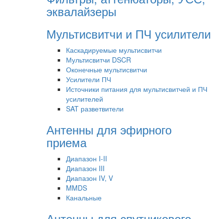
эквалайзеры
Мультисвитчи и ПЧ усилители
Каскадируемые мультисвитчи
Мультисвитчи DSCR
Оконечные мультисвитчи
Усилители ПЧ
Источники питания для мультисвитчей и ПЧ
усилителей
SAT разветвители
Антенны для эфирного
приема
Диапазон I-II
Диапазон III
Диапазон IV, V
MMDS
Канальные
Антенны для спутникового