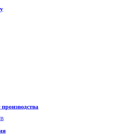
ay
с производства
ТВ
ия