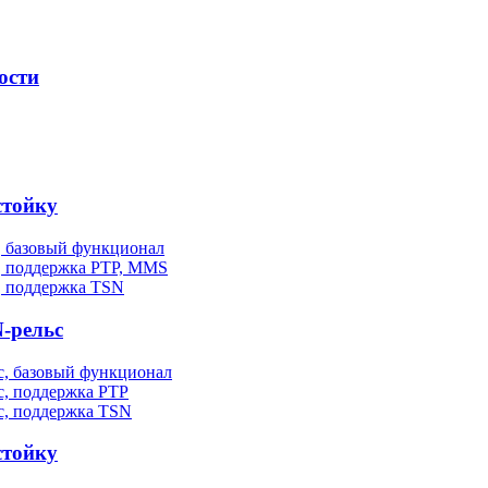
ости
стойку
, базовый функционал
, поддержка PTP, MMS
, поддержка TSN
-рельс
, базовый функционал
, поддержка PTP
с, поддержка TSN
стойку