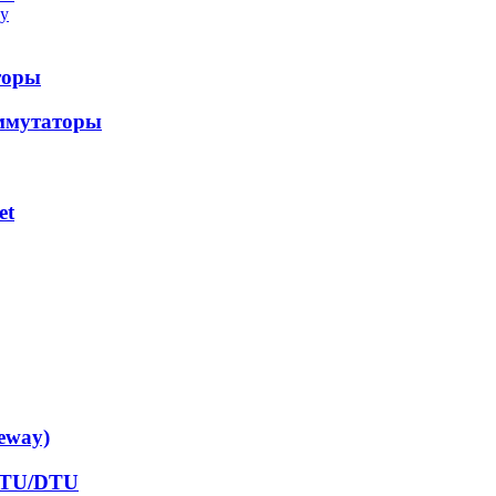
у
торы
ммутаторы
et
eway)
RTU/DTU