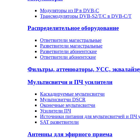
Модуляторы из IP в DVB-C
Трансмодуляторы DVB-S2/T/C в DVB-C/T
Распределительное оборудование
Ответвители магистральные
Разветвители магистральные
Разветвители абонентские
Ответвители абонентские
Фильтры, аттенюаторы, УСС, эквалайз
Мультисвитчи и ПЧ усилители
Каскадируемые мультисвитчи
Мультисвитчи DSCR
Оконечные мультисвитчи
Усилители ПЧ
Источники питания для мультисвитчей и ПЧ 
SAT разветвители
Антенны для эфирного приема