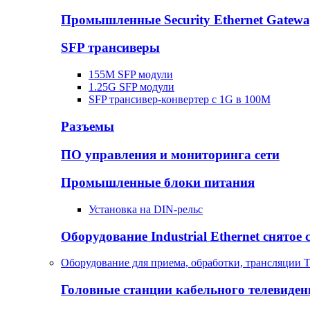
Промышленные Security Ethernet Gatew
SFP трансиверы
155M SFP модули
1.25G SFP модули
SFP трансивер-конвертер с 1G в 100М
Разъемы
ПО управления и мониторинга сети
Промышленные блоки питания
Установка на DIN-рельс
Оборудование Industrial Ethernet снятое 
Оборудование для приема, обработки, трансляции 
Головные станции кабельного телевиден