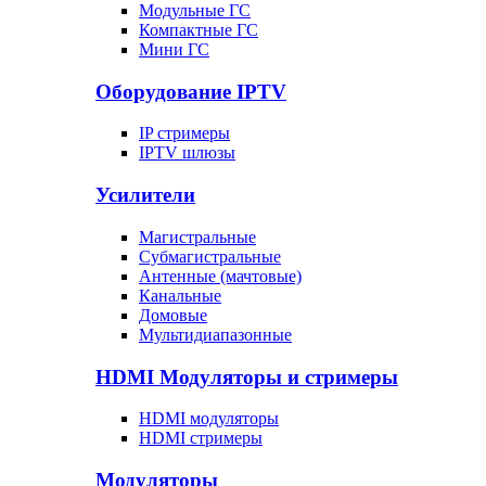
Модульные ГС
Компактные ГС
Мини ГС
Оборудование IPTV
IP стримеры
IPTV шлюзы
Усилители
Магистральные
Субмагистральные
Антенные (мачтовые)
Канальные
Домовые
Мультидиапазонные
HDMI Модуляторы и стримеры
HDMI модуляторы
HDMI стримеры
Модуляторы