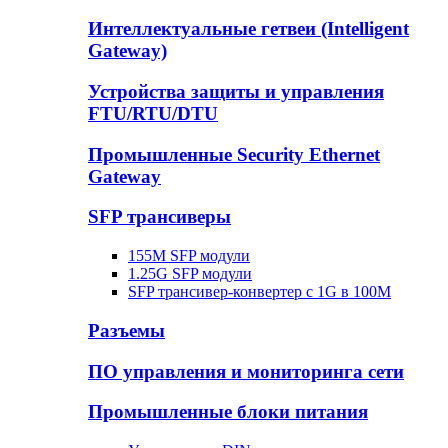
Интеллектуальные гетвеи (Intelligent
Gateway)
Устройства защиты и управления
FTU/RTU/DTU
Промышленные Security Ethernet
Gateway
SFP трансиверы
155M SFP модули
1.25G SFP модули
SFP трансивер-конвертер с 1G в 100М
Разъемы
ПО управления и мониторинга сети
Промышленные блоки питания