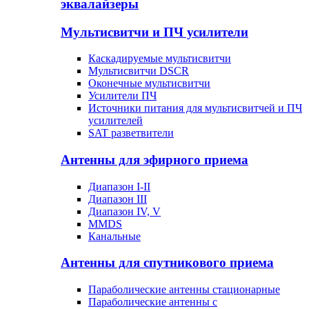
эквалайзеры
Мультисвитчи и ПЧ усилители
Каскадируемые мультисвитчи
Мультисвитчи DSCR
Оконечные мультисвитчи
Усилители ПЧ
Источники питания для мультисвитчей и ПЧ
усилителей
SAT разветвители
Антенны для эфирного приема
Диапазон I-II
Диапазон III
Диапазон IV, V
MMDS
Канальные
Антенны для спутникового приема
Параболические антенны стационарные
Параболические антенны с