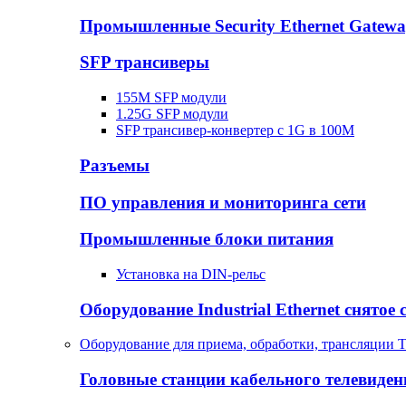
Промышленные Security Ethernet Gatew
SFP трансиверы
155M SFP модули
1.25G SFP модули
SFP трансивер-конвертер с 1G в 100М
Разъемы
ПО управления и мониторинга сети
Промышленные блоки питания
Установка на DIN-рельс
Оборудование Industrial Ethernet снятое 
Оборудование для приема, обработки, трансляции 
Головные станции кабельного телевиден