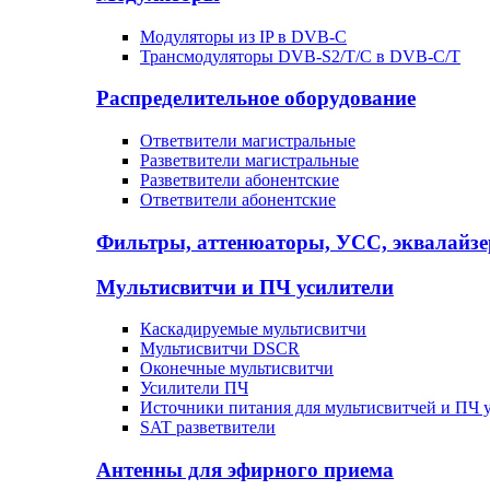
Модуляторы из IP в DVB-C
Трансмодуляторы DVB-S2/T/C в DVB-C/T
Распределительное оборудование
Ответвители магистральные
Разветвители магистральные
Разветвители абонентские
Ответвители абонентские
Фильтры, аттенюаторы, УСС, эквалайз
Мультисвитчи и ПЧ усилители
Каскадируемые мультисвитчи
Мультисвитчи DSCR
Оконечные мультисвитчи
Усилители ПЧ
Источники питания для мультисвитчей и ПЧ 
SAT разветвители
Антенны для эфирного приема