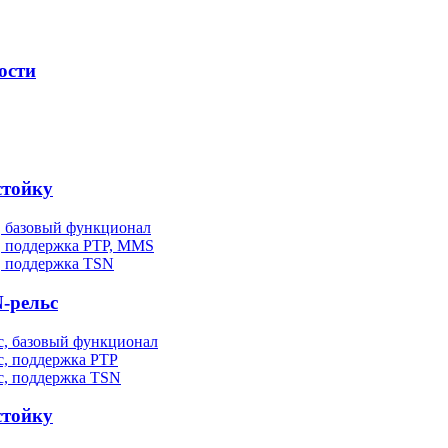
ости
стойку
, базовый функционал
, поддержка PTP, MMS
, поддержка TSN
-рельс
, базовый функционал
, поддержка PTP
с, поддержка TSN
стойку