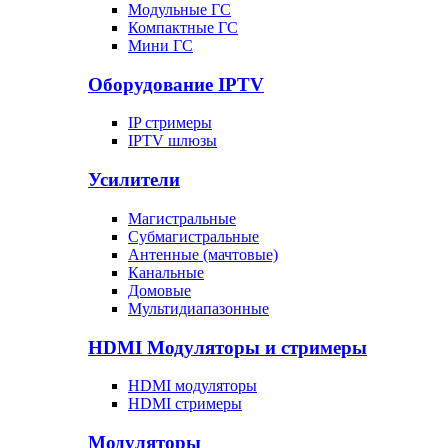
Модульные ГС
Компактные ГС
Мини ГС
Оборудование IPTV
IP стримеры
IPTV шлюзы
Усилители
Магистральные
Субмагистральные
Антенные (мачтовые)
Канальные
Домовые
Мультидиапазонные
HDMI Модуляторы и стримеры
HDMI модуляторы
HDMI стримеры
Модуляторы