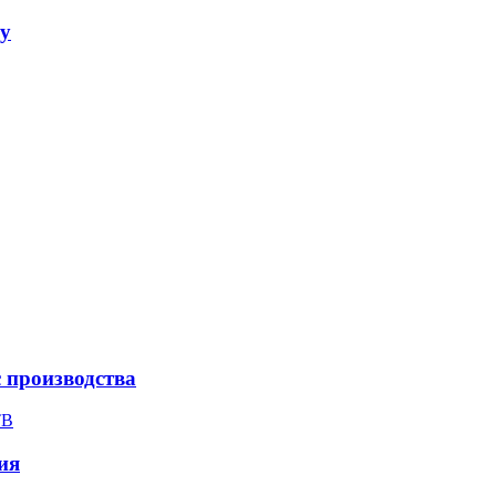
ay
с производства
ТВ
ия