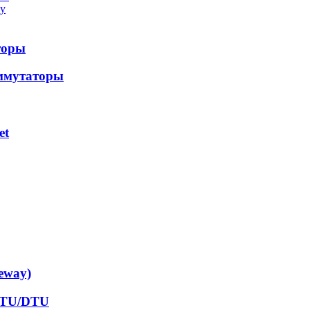
у
торы
ммутаторы
et
eway)
RTU/DTU