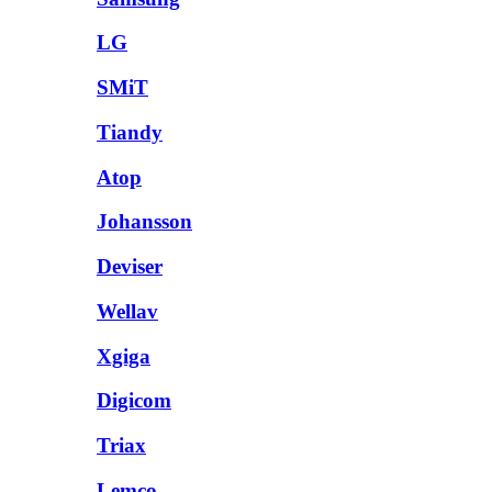
LG
SMiT
Tiandy
Atop
Johansson
Deviser
Wellav
Xgiga
Digicom
Triax
Lemco