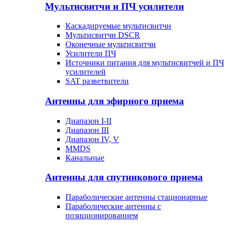
Мультисвитчи и ПЧ усилители
Каскадируемые мультисвитчи
Мультисвитчи DSCR
Оконечные мультисвитчи
Усилители ПЧ
Источники питания для мультисвитчей и ПЧ
усилителей
SAT разветвители
Антенны для эфирного приема
Диапазон I-II
Диапазон III
Диапазон IV, V
MMDS
Канальные
Антенны для спутникового приема
Параболические антенны стационарные
Параболические антенны с
позиционированием