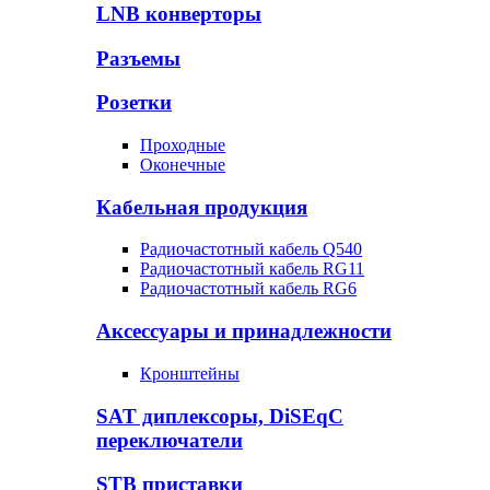
LNB конверторы
Разъемы
Розетки
Проходные
Оконечные
Кабельная продукция
Радиочастотный кабель Q540
Радиочастотный кабель RG11
Радиочастотный кабель RG6
Аксессуары и принадлежности
Кронштейны
SAT диплексоры, DiSEqC
переключатели
STB приставки