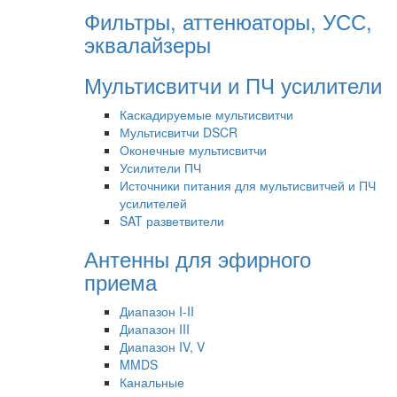
Фильтры, аттенюаторы, УСС,
эквалайзеры
Мультисвитчи и ПЧ усилители
Каскадируемые мультисвитчи
Мультисвитчи DSCR
Оконечные мультисвитчи
Усилители ПЧ
Источники питания для мультисвитчей и ПЧ
усилителей
SAT разветвители
Антенны для эфирного
приема
Диапазон I-II
Диапазон III
Диапазон IV, V
MMDS
Канальные