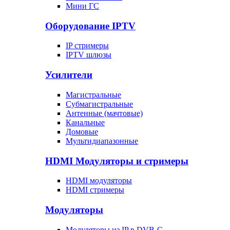
Мини ГС
Оборудование IPTV
IP стримеры
IPTV шлюзы
Усилители
Магистральные
Субмагистральные
Антенные (мачтовые)
Канальные
Домовые
Мультидиапазонные
HDMI Модуляторы и стримеры
HDMI модуляторы
HDMI стримеры
Модуляторы
Модуляторы из IP в DVB-C