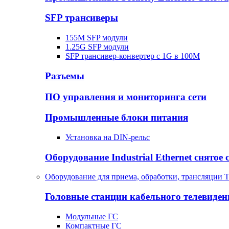
SFP трансиверы
155M SFP модули
1.25G SFP модули
SFP трансивер-конвертер с 1G в 100М
Разъемы
ПО управления и мониторинга сети
Промышленные блоки питания
Установка на DIN-рельс
Оборудование Industrial Ethernet снятое 
Оборудование для приема, обработки, трансляции 
Головные станции кабельного телевиден
Модульные ГС
Компактные ГС