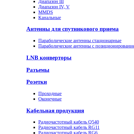
Диапазон III
Диапазон IV, V
MMDS
Канальные
Антенны для спутникового приема
Параболические антенны стационарные
Параболические антенны с позиционировани
LNB конверторы
Разъемы
Розетки
Проходные
Оконечные
Кабельная продукция
Радиочастотный кабель Q540
Радиочастотный кабель RG11
Радиочастотный кабель RG6