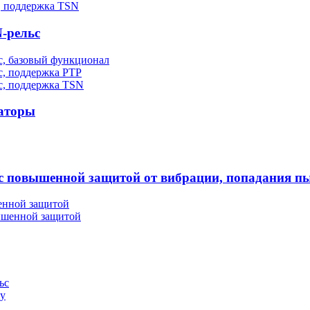
, поддержка TSN
-рельс
, базовый функционал
, поддержка PTP
с, поддержка TSN
аторы
повышенной защитой от вибрации, попадания пы
енной защитой
ышенной защитой
ьс
у