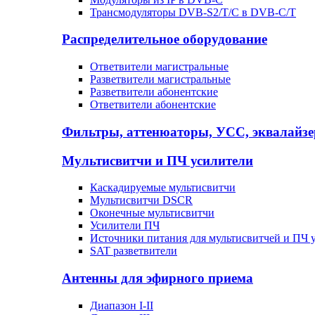
Трансмодуляторы DVB-S2/T/C в DVB-C/T
Распределительное оборудование
Ответвители магистральные
Разветвители магистральные
Разветвители абонентские
Ответвители абонентские
Фильтры, аттенюаторы, УСС, эквалайз
Мультисвитчи и ПЧ усилители
Каскадируемые мультисвитчи
Мультисвитчи DSCR
Оконечные мультисвитчи
Усилители ПЧ
Источники питания для мультисвитчей и ПЧ 
SAT разветвители
Антенны для эфирного приема
Диапазон I-II