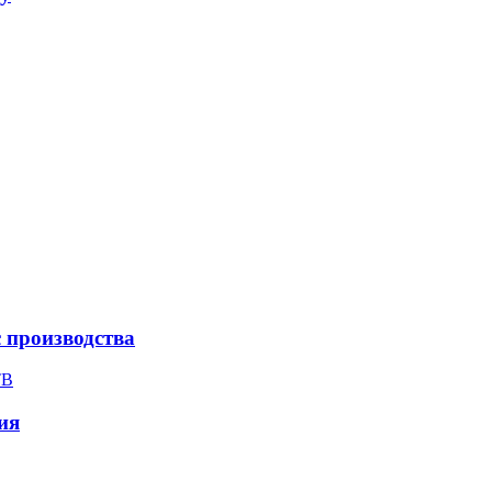
с производства
ТВ
ия