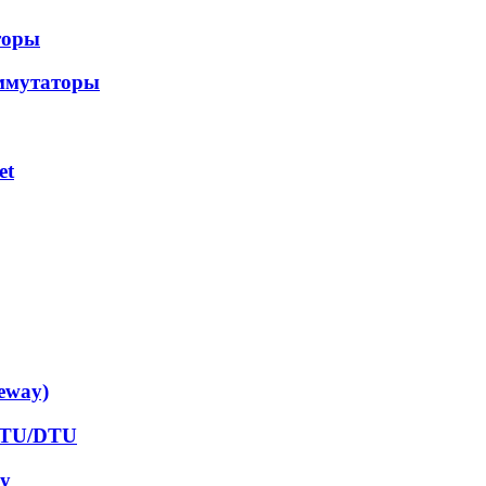
торы
ммутаторы
et
eway)
RTU/DTU
ay