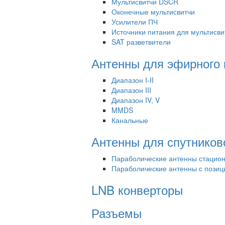
Мультисвитчи DSCR
Оконечные мультисвитчи
Усилители ПЧ
Источники питания для мультисви
SAT разветвители
Антенны для эфирного
Диапазон I-II
Диапазон III
Диапазон IV, V
MMDS
Канальные
Антенны для спутников
Параболические антенны стацио
Параболические антенны с пози
LNB конверторы
Разъемы