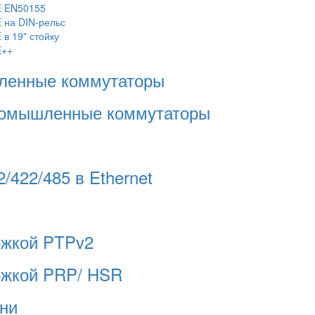
E EN50155
на DIN-рельс
в 19" стойку
E++
ленные коммутаторы
омышленные коммутаторы
422/485 в Ethernet
ржкой PTPv2
ржкой PRP/ HSR
ни