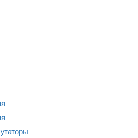
ня
ня
утаторы