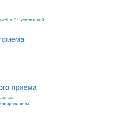
тчей и ПЧ усилителей
 приема
ого приема
нарные
ционированием