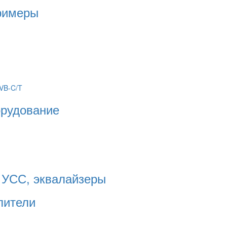
римеры
VB-C/T
орудование
 УСС, эквалайзеры
лители