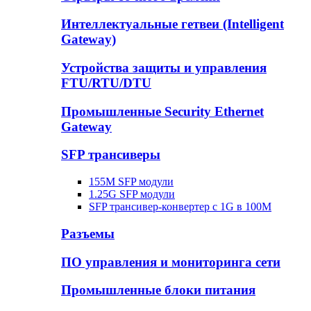
Интеллектуальные гетвеи (Intelligent
Gateway)
Устройства защиты и управления
FTU/RTU/DTU
Промышленные Security Ethernet
Gateway
SFP трансиверы
155M SFP модули
1.25G SFP модули
SFP трансивер-конвертер с 1G в 100М
Разъемы
ПО управления и мониторинга сети
Промышленные блоки питания