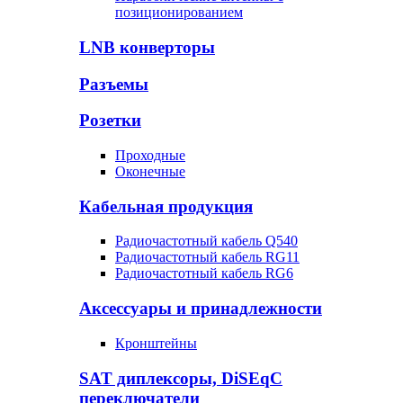
позиционированием
LNB конверторы
Разъемы
Розетки
Проходные
Оконечные
Кабельная продукция
Радиочастотный кабель Q540
Радиочастотный кабель RG11
Радиочастотный кабель RG6
Аксессуары и принадлежности
Кронштейны
SAT диплексоры, DiSEqC
переключатели