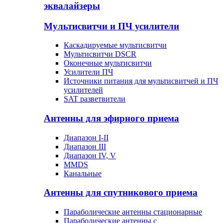
эквалайзеры
Мультисвитчи и ПЧ усилители
Каскадируемые мультисвитчи
Мультисвитчи DSCR
Оконечные мультисвитчи
Усилители ПЧ
Источники питания для мультисвитчей и ПЧ
усилителей
SAT разветвители
Антенны для эфирного приема
Диапазон I-II
Диапазон III
Диапазон IV, V
MMDS
Канальные
Антенны для спутникового приема
Параболические антенны стационарные
Параболические антенны с