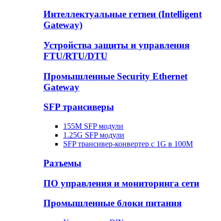
Интеллектуальные гетвеи (Intelligent
Gateway)
Устройства защиты и управления
FTU/RTU/DTU
Промышленные Security Ethernet
Gateway
SFP трансиверы
155M SFP модули
1.25G SFP модули
SFP трансивер-конвертер с 1G в 100М
Разъемы
ПО управления и мониторинга сети
Промышленные блоки питания