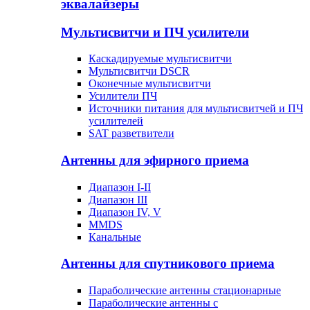
эквалайзеры
Мультисвитчи и ПЧ усилители
Каскадируемые мультисвитчи
Мультисвитчи DSCR
Оконечные мультисвитчи
Усилители ПЧ
Источники питания для мультисвитчей и ПЧ
усилителей
SAT разветвители
Антенны для эфирного приема
Диапазон I-II
Диапазон III
Диапазон IV, V
MMDS
Канальные
Антенны для спутникового приема
Параболические антенны стационарные
Параболические антенны с