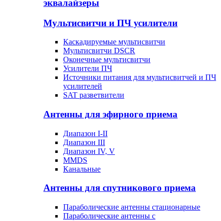
эквалайзеры
Мультисвитчи и ПЧ усилители
Каскадируемые мультисвитчи
Мультисвитчи DSCR
Оконечные мультисвитчи
Усилители ПЧ
Источники питания для мультисвитчей и ПЧ
усилителей
SAT разветвители
Антенны для эфирного приема
Диапазон I-II
Диапазон III
Диапазон IV, V
MMDS
Канальные
Антенны для спутникового приема
Параболические антенны стационарные
Параболические антенны с