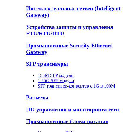
Интеллектуальные гетвеи (Intelligent
Gateway)
Устройства защиты и управления
FTU/RTU/DTU
Промышленные Security Ethernet
Gateway
SFP трансиверы
155M SFP модули
1.25G SFP модули
SFP трансивер-конвертер с 1G в 100М
Разъемы
ПО управления и мониторинга сети
Промышленные блоки питания