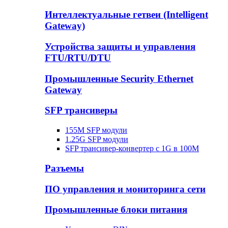
Интеллектуальные гетвеи (Intelligent
Gateway)
Устройства защиты и управления
FTU/RTU/DTU
Промышленные Security Ethernet
Gateway
SFP трансиверы
155M SFP модули
1.25G SFP модули
SFP трансивер-конвертер с 1G в 100М
Разъемы
ПО управления и мониторинга сети
Промышленные блоки питания