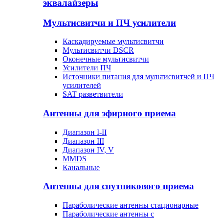
эквалайзеры
Мультисвитчи и ПЧ усилители
Каскадируемые мультисвитчи
Мультисвитчи DSCR
Оконечные мультисвитчи
Усилители ПЧ
Источники питания для мультисвитчей и ПЧ
усилителей
SAT разветвители
Антенны для эфирного приема
Диапазон I-II
Диапазон III
Диапазон IV, V
MMDS
Канальные
Антенны для спутникового приема
Параболические антенны стационарные
Параболические антенны с