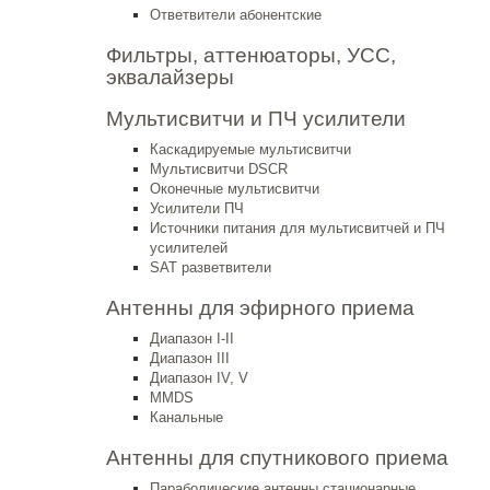
Ответвители абонентские
Фильтры, аттенюаторы, УСС,
эквалайзеры
Мультисвитчи и ПЧ усилители
Каскадируемые мультисвитчи
Мультисвитчи DSCR
Оконечные мультисвитчи
Усилители ПЧ
Источники питания для мультисвитчей и ПЧ
усилителей
SAT разветвители
Антенны для эфирного приема
Диапазон I-II
Диапазон III
Диапазон IV, V
MMDS
Канальные
Антенны для спутникового приема
Параболические антенны стационарные