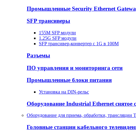
Промышленные Security Ethernet Gatew
SFP трансиверы
155M SFP модули
1.25G SFP модули
SFP трансивер-конвертер с 1G в 100М
Разъемы
ПО управления и мониторинга сети
Промышленные блоки питания
Установка на DIN-рельс
Оборудование Industrial Ethernet снятое 
Оборудование для приема, обработки, трансляции 
Головные станции кабельного телевиден