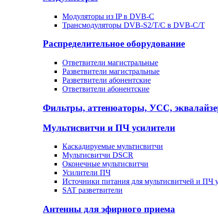
Модуляторы из IP в DVB-C
Трансмодуляторы DVB-S2/T/C в DVB-C/T
Распределительное оборудование
Ответвители магистральные
Разветвители магистральные
Разветвители абонентские
Ответвители абонентские
Фильтры, аттенюаторы, УСС, эквалайз
Мультисвитчи и ПЧ усилители
Каскадируемые мультисвитчи
Мультисвитчи DSCR
Оконечные мультисвитчи
Усилители ПЧ
Источники питания для мультисвитчей и ПЧ 
SAT разветвители
Антенны для эфирного приема