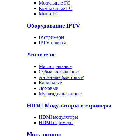
Модульные ГС
Компактные ГС
Мини ГС
Оборудование IPTV
IP стримеры
IPTV шлюзы
Усилители
Магистральные
Субмагистральные
Антенные (мачтовые)
Канальные
Домовые
Мультидиапазонные
HDMI Модуляторы и стримеры
HDMI модуляторы
HDMI стримеры
Модуляторы