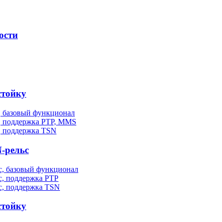
ости
стойку
, базовый функционал
, поддержка PTP, MMS
, поддержка TSN
-рельс
, базовый функционал
, поддержка PTP
с, поддержка TSN
стойку