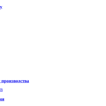
ay
с производства
ТВ
ия