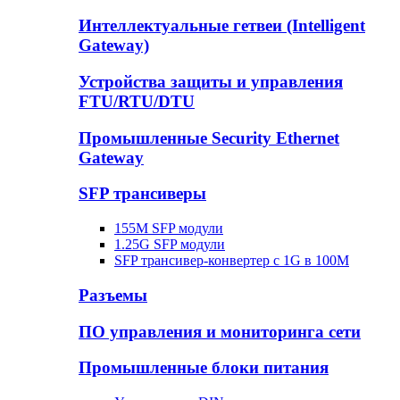
Интеллектуальные гетвеи (Intelligent
Gateway)
Устройства защиты и управления
FTU/RTU/DTU
Промышленные Security Ethernet
Gateway
SFP трансиверы
155M SFP модули
1.25G SFP модули
SFP трансивер-конвертер с 1G в 100М
Разъемы
ПО управления и мониторинга сети
Промышленные блоки питания