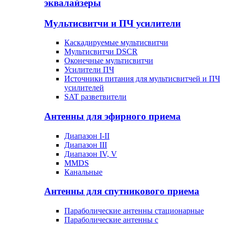
эквалайзеры
Мультисвитчи и ПЧ усилители
Каскадируемые мультисвитчи
Мультисвитчи DSCR
Оконечные мультисвитчи
Усилители ПЧ
Источники питания для мультисвитчей и ПЧ
усилителей
SAT разветвители
Антенны для эфирного приема
Диапазон I-II
Диапазон III
Диапазон IV, V
MMDS
Канальные
Антенны для спутникового приема
Параболические антенны стационарные
Параболические антенны с