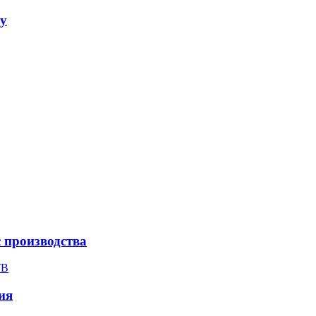
ay
с производства
ТВ
ия