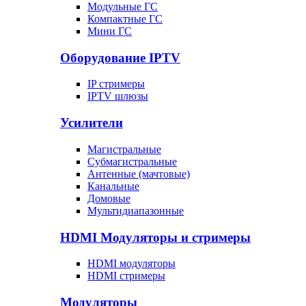
Модульные ГС
Компактные ГС
Мини ГС
Оборудование IPTV
IP стримеры
IPTV шлюзы
Усилители
Магистральные
Субмагистральные
Антенные (мачтовые)
Канальные
Домовые
Мультидиапазонные
HDMI Модуляторы и стримеры
HDMI модуляторы
HDMI стримеры
Модуляторы