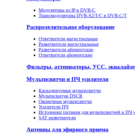
Модуляторы из IP в DVB-C
Трансмодуляторы DVB-S2/T/C в DVB-C/T
Распределительное оборудование
Ответвители магистральные
Разветвители магистральные
Разветвители абонентские
Ответвители абонентские
Фильтры, аттенюаторы, УСС, эквалайз
Мультисвитчи и ПЧ усилители
Каскадируемые мультисвитчи
Мультисвитчи DSCR
Оконечные мультисвитчи
Усилители ПЧ
Источники питания для мультисвитчей и ПЧ 
SAT разветвители
Антенны для эфирного приема