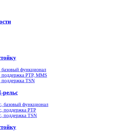
ости
стойку
, базовый функционал
, поддержка PTP, MMS
, поддержка TSN
-рельс
, базовый функционал
, поддержка PTP
с, поддержка TSN
стойку