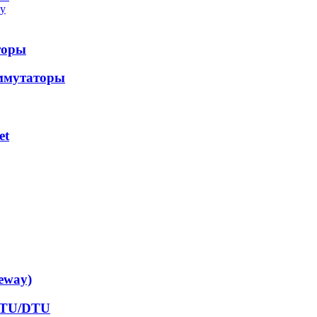
у
торы
ммутаторы
et
eway)
RTU/DTU