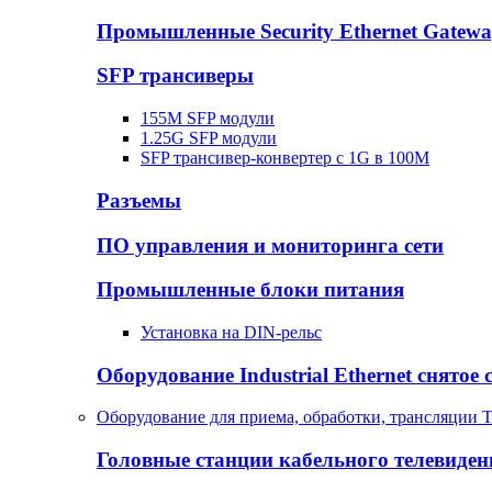
Промышленные Security Ethernet Gatew
SFP трансиверы
155M SFP модули
1.25G SFP модули
SFP трансивер-конвертер с 1G в 100М
Разъемы
ПО управления и мониторинга сети
Промышленные блоки питания
Установка на DIN-рельс
Оборудование Industrial Ethernet снятое 
Оборудование для приема, обработки, трансляции 
Головные станции кабельного телевиден