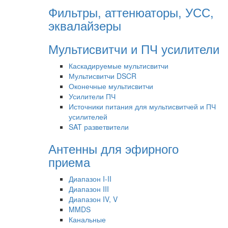
Фильтры, аттенюаторы, УСС,
эквалайзеры
Мультисвитчи и ПЧ усилители
Каскадируемые мультисвитчи
Мультисвитчи DSCR
Оконечные мультисвитчи
Усилители ПЧ
Источники питания для мультисвитчей и ПЧ
усилителей
SAT разветвители
Антенны для эфирного
приема
Диапазон I-II
Диапазон III
Диапазон IV, V
MMDS
Канальные