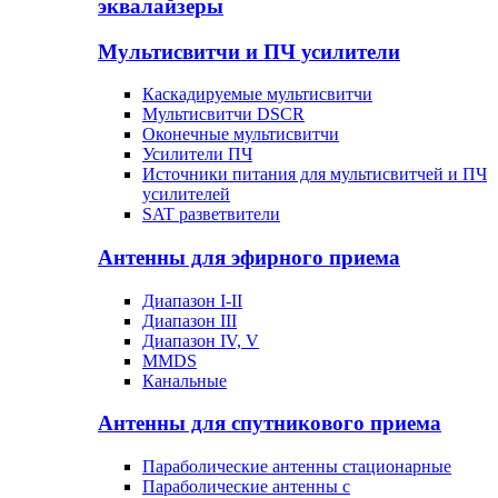
эквалайзеры
Мультисвитчи и ПЧ усилители
Каскадируемые мультисвитчи
Мультисвитчи DSCR
Оконечные мультисвитчи
Усилители ПЧ
Источники питания для мультисвитчей и ПЧ
усилителей
SAT разветвители
Антенны для эфирного приема
Диапазон I-II
Диапазон III
Диапазон IV, V
MMDS
Канальные
Антенны для спутникового приема
Параболические антенны стационарные
Параболические антенны с