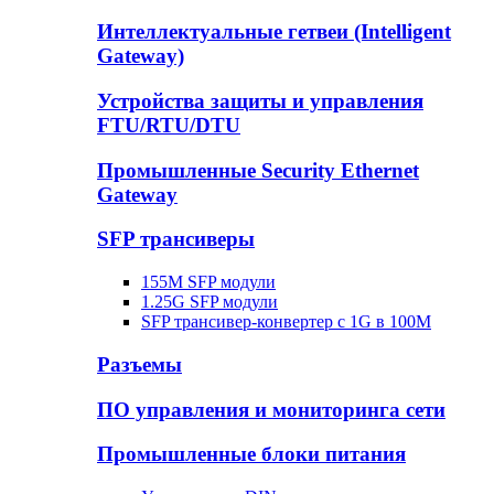
Интеллектуальные гетвеи (Intelligent
Gateway)
Устройства защиты и управления
FTU/RTU/DTU
Промышленные Security Ethernet
Gateway
SFP трансиверы
155M SFP модули
1.25G SFP модули
SFP трансивер-конвертер с 1G в 100М
Разъемы
ПО управления и мониторинга сети
Промышленные блоки питания