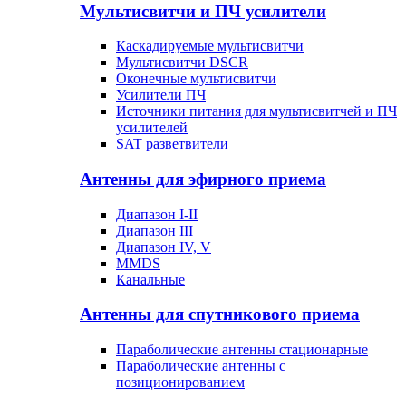
Мультисвитчи и ПЧ усилители
Каскадируемые мультисвитчи
Мультисвитчи DSCR
Оконечные мультисвитчи
Усилители ПЧ
Источники питания для мультисвитчей и ПЧ
усилителей
SAT разветвители
Антенны для эфирного приема
Диапазон I-II
Диапазон III
Диапазон IV, V
MMDS
Канальные
Антенны для спутникового приема
Параболические антенны стационарные
Параболические антенны с
позиционированием