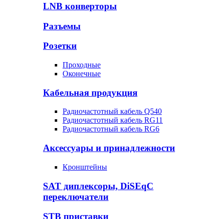
LNB конверторы
Разъемы
Розетки
Проходные
Оконечные
Кабельная продукция
Радиочастотный кабель Q540
Радиочастотный кабель RG11
Радиочастотный кабель RG6
Аксессуары и принадлежности
Кронштейны
SAT диплексоры, DiSEqC
переключатели
STB приставки