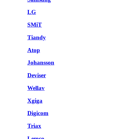
LG
SMiT
Tiandy
Atop
Johansson
Deviser
Wellav
Xgiga
Digicom
Triax
Lemco